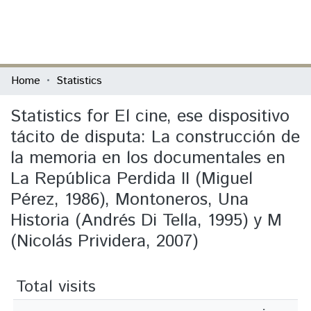
(current)
Log In
Communities & Collections
Home
Statistics
All of DSpace
Statistics for El cine, ese dispositivo
tácito de disputa: La construcción de
la memoria en los documentales en
La República Perdida II (Miguel
Pérez, 1986), Montoneros, Una
Historia (Andrés Di Tella, 1995) y M
(Nicolás Prividera, 2007)
Total visits