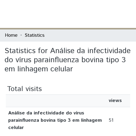
(current)
Log In
Communities & Collections
Home
Statistics
All of DSpace
Statistics for Análise da infectividade
do vírus parainfluenza bovina tipo 3
em linhagem celular
Total visits
views
Análise da infectividade do vírus
parainfluenza bovina tipo 3 em linhagem
51
celular