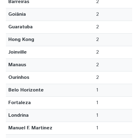
Barreiras
2
Goiânia
2
Guaratuba
2
Hong Kong
2
Joinville
2
Manaus
2
Ourinhos
2
Belo Horizonte
1
Fortaleza
1
Londrina
1
Manuel F. Martinez
1