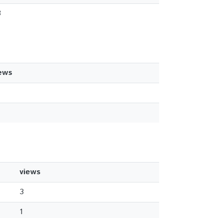
3
ews
views
3
1