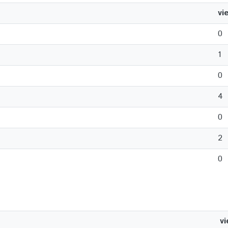
vi
0
1
0
4
0
2
0
v