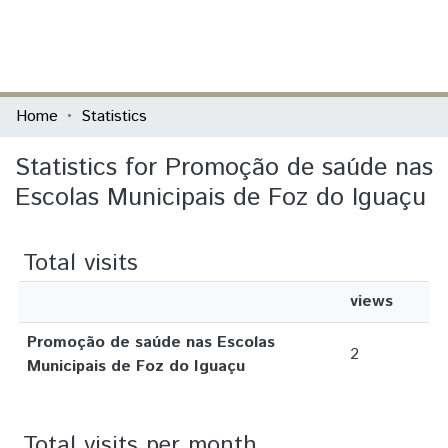
(current)
Log In
Communities & Collections
Home
Statistics
All of DSpace
Statistics for Promoção de saúde nas
Escolas Municipais de Foz do Iguaçu
Total visits
views
Promoção de saúde nas Escolas
2
Municipais de Foz do Iguaçu
Total visits per month