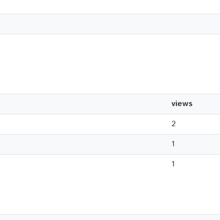
views
2
1
1