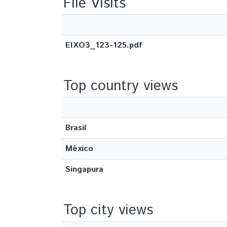
File Visits
EIXO3_123-125.pdf
Top country views
Brasil
México
Singapura
Top city views