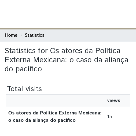
(current)
Log In
Communities & Collections
Home
Statistics
All of DSpace
Statistics for Os atores da Política
Externa Mexicana: o caso da aliança
do pacífico
Total visits
views
Os atores da Política Externa Mexicana:
15
o caso da aliança do pacífico