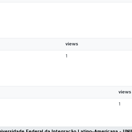
views
1
views
1
niversidade Federal da Integração Latino-Americana - UNI