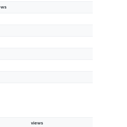
ews
views