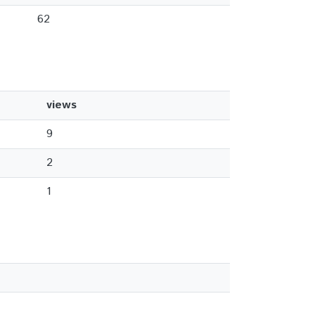
62
views
9
2
1