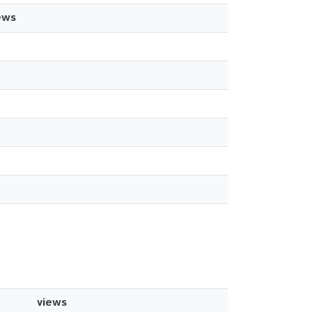
ews
views