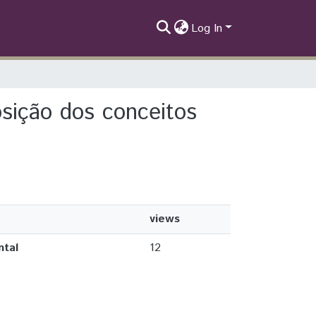
Log In
osição dos conceitos
views
ntal
12