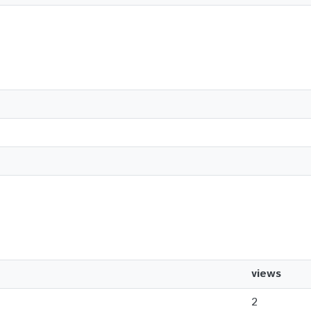
views
2