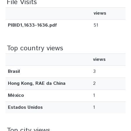
File Visits
views
PIBID1,1633-1636.pdf
51
Top country views
views
Brasil
3
Hong Kong, RAE da China
2
México
1
Estados Unidos
1
Top city views