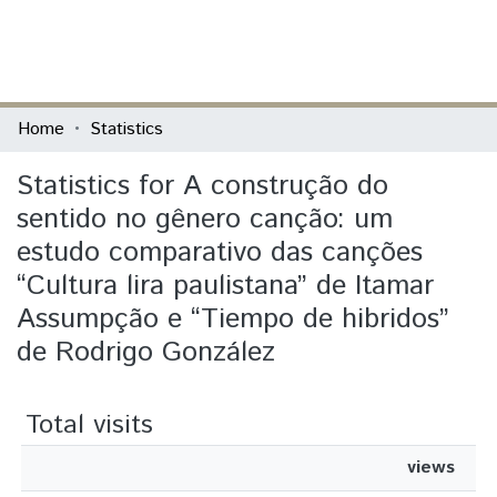
(current)
Log In
Communities & Collections
Home
Statistics
All of DSpace
Statistics for A construção do
sentido no gênero canção: um
estudo comparativo das canções
“Cultura lira paulistana” de Itamar
Assumpção e “Tiempo de hibridos”
de Rodrigo González
Total visits
views