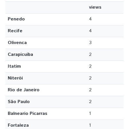
views
Penedo
4
Recife
4
Olivenca
3
Carapicuiba
2
Itatim
2
Niterói
2
Rio de Janeiro
2
São Paulo
2
Balneario Picarras
1
Fortaleza
1