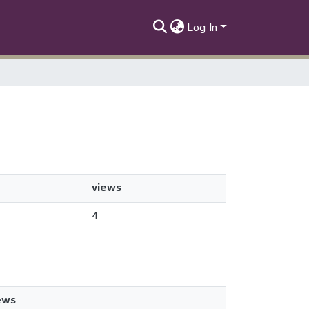
Log In
views
4
ews