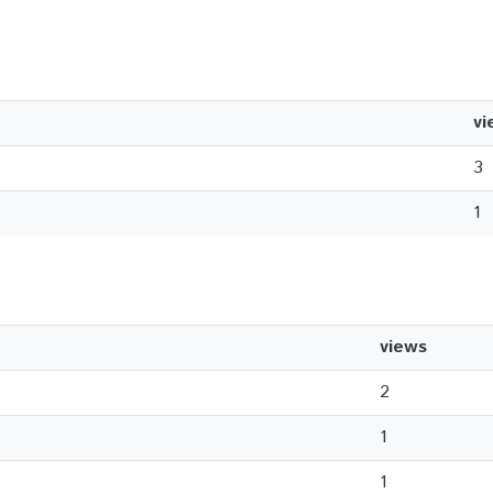
vi
3
1
views
2
1
1