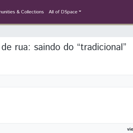
nities & Collections
All of DSpace
de rua: saindo do “tradicional”
vi