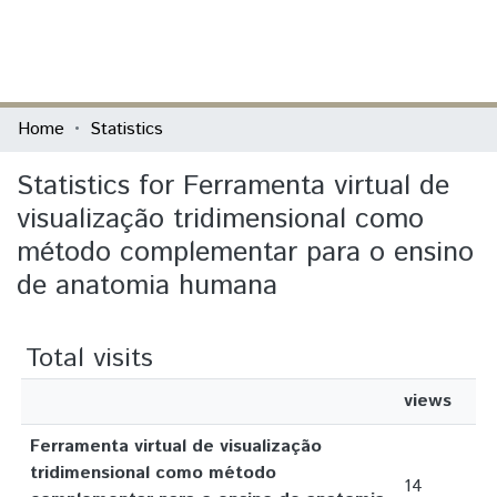
(current)
Log In
Communities & Collections
Home
Statistics
All of DSpace
Statistics for Ferramenta virtual de
visualização tridimensional como
método complementar para o ensino
de anatomia humana
Total visits
views
Ferramenta virtual de visualização
tridimensional como método
14