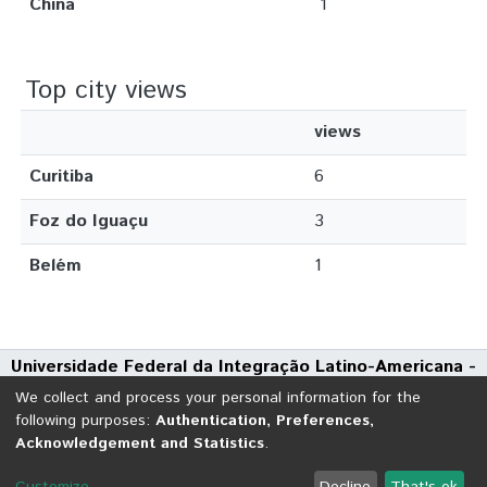
China
1
Top city views
views
Curitiba
6
Foz do Iguaçu
3
Belém
1
Universidade Federal da Integração Latino-Americana -
UNILA
We collect and process your personal information for the
Avenida Tarquínio Joslin dos Santos, 1000 - Polo Universitário
following purposes:
Authentication, Preferences,
Acknowledgement and Statistics
.
CEP: 85870-650 | Foz do Iguaçu - Paraná
DSpace software
copyright © 2002-2026
LYRASIS