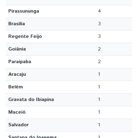
Pirassununga
4
Brasília
3
Regente Feijo
3
Goiânia
2
Paraipaba
2
Aracaju
1
Belém
1
Gravata do Ibiapina
1
Maceió
1
Salvador
1
Santana do Ipanema
1