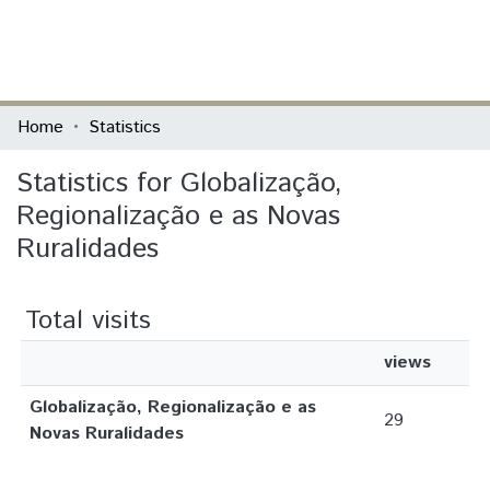
(current)
Log In
Communities & Collections
Home
Statistics
All of DSpace
Statistics for Globalização,
Regionalização e as Novas
Ruralidades
Total visits
views
Globalização, Regionalização e as
29
Novas Ruralidades