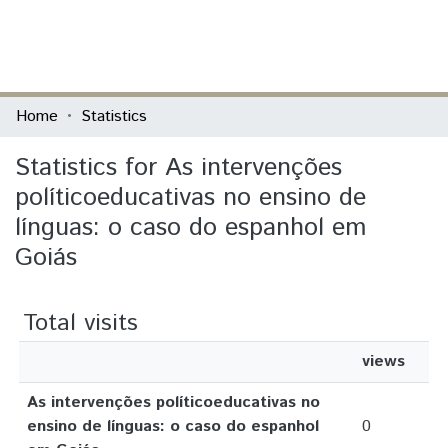
(current)
Log In
Communities & Collections
Home
Statistics
All of DSpace
Statistics for As intervenções
políticoeducativas no ensino de
línguas: o caso do espanhol em
Goiás
Total visits
views
As intervenções políticoeducativas no
ensino de línguas: o caso do espanhol
0