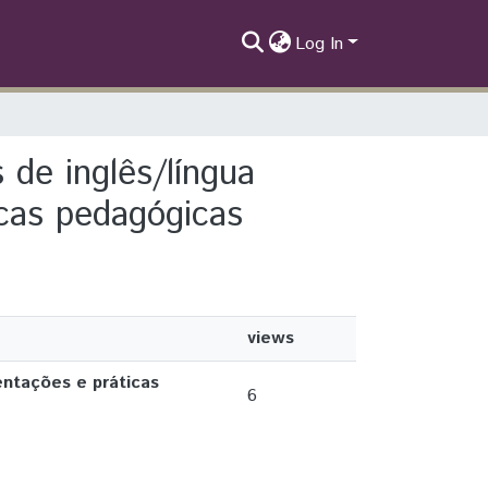
Log In
s de inglês/língua
icas pedagógicas
views
entações e práticas
6