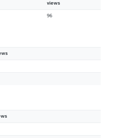
views
96
ews
ews