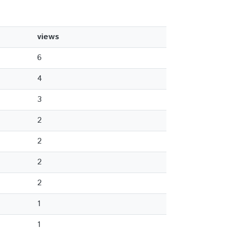
views
6
4
3
2
2
2
2
1
1