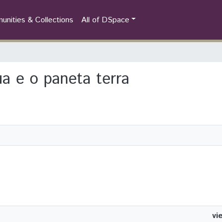
nities & Collections
All of DSpace
lua e o paneta terra
vi