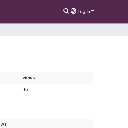
Log In
views
46
ews