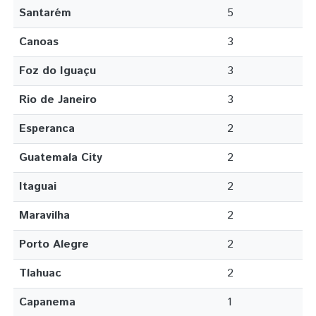
Santarém
5
Canoas
3
Foz do Iguaçu
3
Rio de Janeiro
3
Esperanca
2
Guatemala City
2
Itaguai
2
Maravilha
2
Porto Alegre
2
Tlahuac
2
Capanema
1