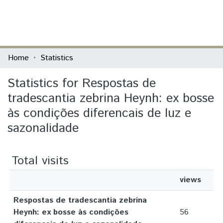
(current)
Log In
Communities & Collections
Home
Statistics
All of DSpace
Statistics for Respostas de
tradescantia zebrina Heynh: ex bosse
às condições diferencais de luz e
sazonalidade
Total visits
views
Respostas de tradescantia zebrina
Heynh: ex bosse às condições
56