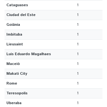
Cataguases
1
Ciudad del Este
1
Goiânia
1
Imbituba
1
Lieusaint
1
Luis Eduardo Magalhaes
1
Maceió
1
Makati City
1
Rome
1
Teresopolis
1
Uberaba
1