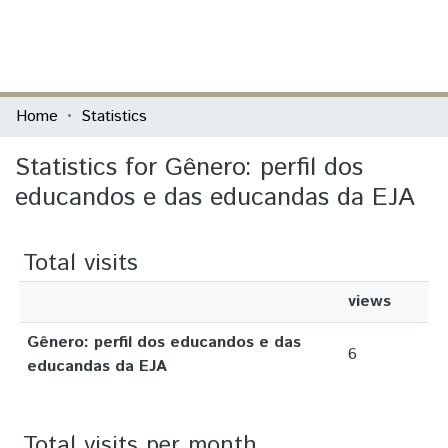
(current)
Log In
Communities & Collections
Home
Statistics
All of DSpace
Statistics for Gênero: perfil dos
educandos e das educandas da EJA
Total visits
views
Gênero: perfil dos educandos e das
6
educandas da EJA
Total visits per month