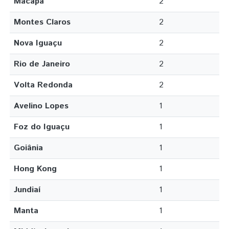
Macapá
2
Montes Claros
2
Nova Iguaçu
2
Rio de Janeiro
2
Volta Redonda
2
Avelino Lopes
1
Foz do Iguaçu
1
Goiânia
1
Hong Kong
1
Jundiaí
1
Manta
1