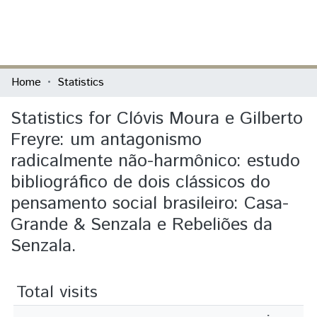
(current)
Log In
Communities & Collections
Home
Statistics
All of DSpace
Statistics for Clóvis Moura e Gilberto
Freyre: um antagonismo
radicalmente não-harmônico: estudo
bibliográfico de dois clássicos do
pensamento social brasileiro: Casa-
Grande & Senzala e Rebeliões da
Senzala.
Total visits