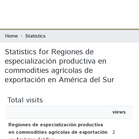
(current)
Log In
Communities & Collections
Home
Statistics
All of DSpace
Statistics for Regiones de
especialización productiva en
commodities agrícolas de
exportación en América del Sur
Total visits
views
Regiones de especialización productiva
en commodities agrícolas de exportación
2