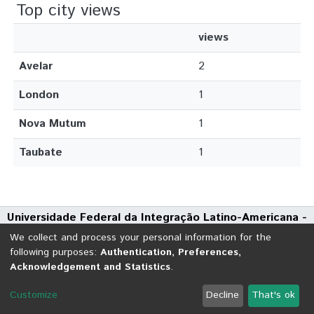
Top city views
views
Avelar
2
London
1
Nova Mutum
1
Taubate
1
Universidade Federal da Integração Latino-Americana -
UNILA
We collect and process your personal information for the
Avenida Tarquínio Joslin dos Santos, 1000 - Polo Universitário
following purposes:
Authentication, Preferences,
Acknowledgement and Statistics
.
CEP: 85870-650 | Foz do Iguaçu - Paraná
DSpace software
copyright © 2002-2026
LYRASIS
Customize
Decline
That's ok
Cookie settings
Send Feedback