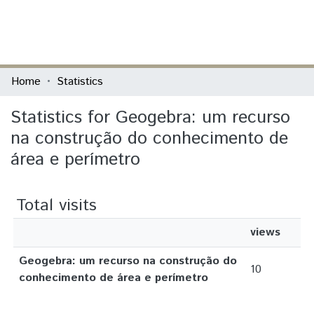
(current)
Log In
Communities & Collections
Home
Statistics
All of DSpace
Statistics for Geogebra: um recurso
na construção do conhecimento de
área e perímetro
Total visits
views
Geogebra: um recurso na construção do
10
conhecimento de área e perímetro