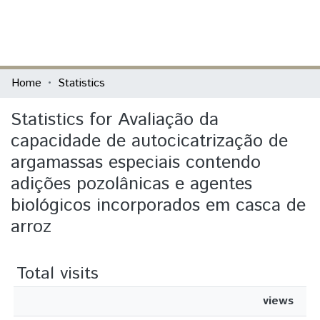
(current)
Log In
Communities & Collections
Home
Statistics
All of DSpace
Statistics for Avaliação da
capacidade de autocicatrização de
argamassas especiais contendo
adições pozolânicas e agentes
biológicos incorporados em casca de
arroz
Total visits
views