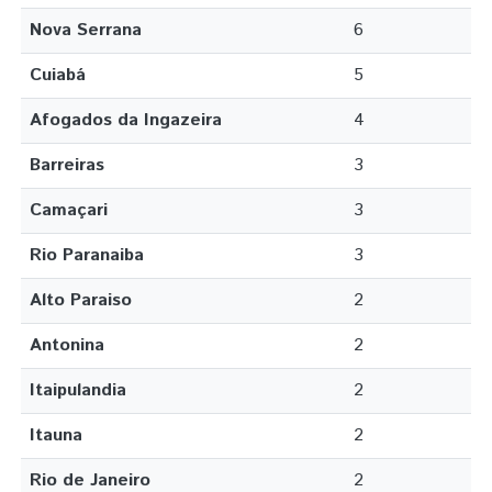
Nova Serrana
6
Cuiabá
5
Afogados da Ingazeira
4
Barreiras
3
Camaçari
3
Rio Paranaiba
3
Alto Paraiso
2
Antonina
2
Itaipulandia
2
Itauna
2
Rio de Janeiro
2