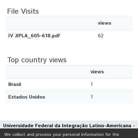
File Visits
views
IV JIPLA_605-618.pdf
62
Top country views
views
Brasil
1
Estados Unidos
1
Universidade Federal da Integração Latino-Americana -
UNILA
We collect and process your personal information for the