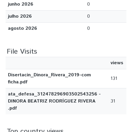
junho 2026
0
julho 2026
0
agosto 2026
0
File Visits
views
Disertacin_Dinora_Rivera_2019-com
131
ficha.pdf
ata_defesa_312478296903502543256 -
DINORA BEATRIZ RODRÍGUEZ RIVERA
31
.pdf
Top country views