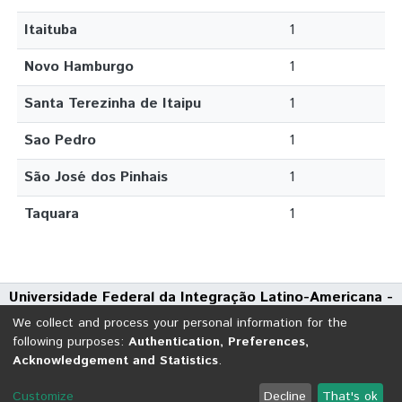
Itaituba
1
Novo Hamburgo
1
Santa Terezinha de Itaipu
1
Sao Pedro
1
São José dos Pinhais
1
Taquara
1
Universidade Federal da Integração Latino-Americana -
UNILA
We collect and process your personal information for the
Avenida Tarquínio Joslin dos Santos, 1000 - Polo Universitário
following purposes:
Authentication, Preferences,
Acknowledgement and Statistics
.
CEP: 85870-650 | Foz do Iguaçu - Paraná
DSpace software
copyright © 2002-2026
LYRASIS
Customize
Decline
That's ok