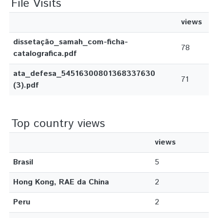
File Visits
views
dissetação_samah_com-ficha-
78
catalografica.pdf
ata_defesa_54516300801368337630
71
(3).pdf
Top country views
views
Brasil
5
Hong Kong, RAE da China
2
Peru
2