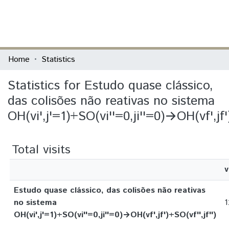
(current)
Log In
Communities & Collections
Home
Statistics
All of DSpace
Statistics for Estudo quase clássico,
das colisões não reativas no sistema
OH(vi',j'=1)+SO(vi''=0,ji''=0)→OH(vf',jf')
Total visits
v
Estudo quase clássico, das colisões não reativas
no sistema
1
OH(vi',j'=1)+SO(vi''=0,ji''=0)→OH(vf',jf')+SO(vf'',jf'')