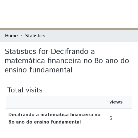
(current)
Log In
Communities & Collections
Home
Statistics
All of DSpace
Statistics for Decifrando a
matemática financeira no 8o ano do
ensino fundamental
Total visits
views
Decifrando a matemática financeira no
5
8o ano do ensino fundamental