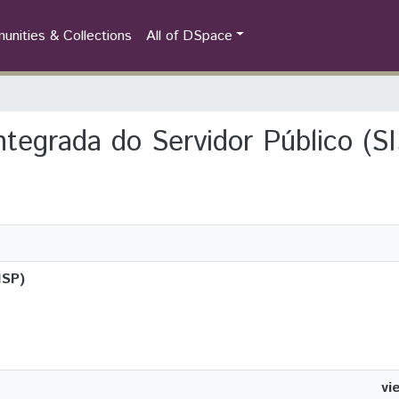
nities & Collections
All of DSpace
ntegrada do Servidor Público (S
ISP)
vi