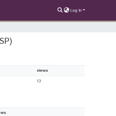
Log In
ISP)
views
13
ews