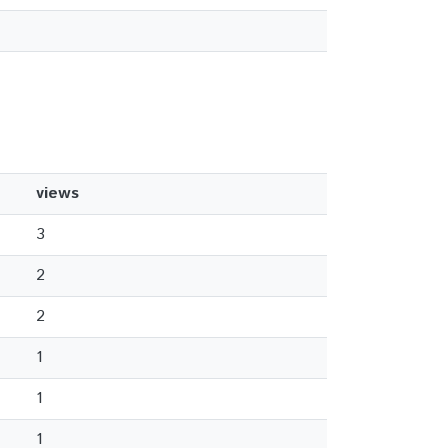
views
3
2
2
1
1
1