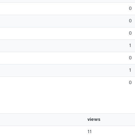
0
0
0
1
0
1
0
views
11