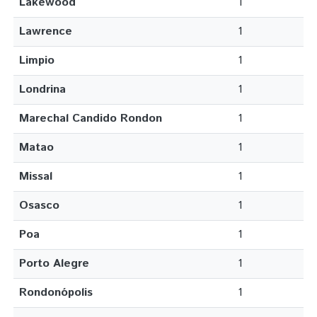
Lakewood
1
Lawrence
1
Limpio
1
Londrina
1
Marechal Candido Rondon
1
Matao
1
Missal
1
Osasco
1
Poa
1
Porto Alegre
1
Rondonópolis
1