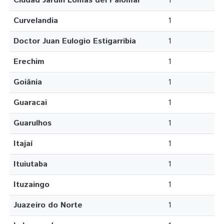
Ciudad Jardin Lomas del Palomar
1
Curvelandia
1
Doctor Juan Eulogio Estigarribia
1
Erechim
1
Goiânia
1
Guaracai
1
Guarulhos
1
Itajaí
1
Ituiutaba
1
Ituzaingo
1
Juazeiro do Norte
1