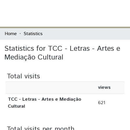
(current)
Log In
Communities & Collections
Home
Statistics
All of DSpace
Statistics for TCC - Letras - Artes e
Mediação Cultural
Total visits
views
TCC - Letras - Artes e Mediação
621
Cultural
Total visits per month