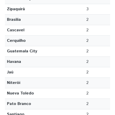
Zipaquirá
3
Brasília
2
Cascavel
2
Cerquilho
2
Guatemala City
2
Havana
2
Jaú
2
Niterói
2
Nueva Toledo
2
Pato Branco
2
Santiago
2