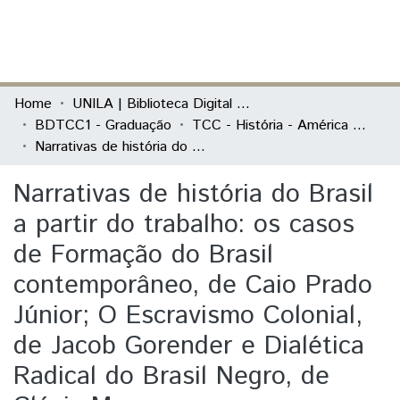
(current)
Log In
Communities & Collections
Home
UNILA | Biblioteca Digital de Trabalhos de Conclusão de Curso
BDTCC1 - Graduação
TCC - História - América Latina
All of DSpace
Narrativas de história do Brasil a partir do trabalho: os casos de Formação do Brasil contemporâneo, de Caio Prado Júnior; O Escravismo Colonial, de Jacob Gorender e Dialética Radical do Brasil Negro, de Clóvis Moura
Statistics
Narrativas de história do Brasil
a partir do trabalho: os casos
de Formação do Brasil
contemporâneo, de Caio Prado
Júnior; O Escravismo Colonial,
de Jacob Gorender e Dialética
Radical do Brasil Negro, de