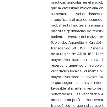
prácticas agrícolas en el microbio
que la diversidad microbiana dism
aumentara el nivel de domesticac
intensificara el uso de insumos en
probar esta hipótesis, se analizaro
plántulas germinadas de teosinte 
pariente silvestre del maíz, tres 
(Colorido, Amarelão y Rajado) y e
transgénico SX 3197 TR mediante
de la región de ARNr 16S. El teoc
mayor diversidad microbiana, d
reservorio genético y microbiológ
variedades locales, el maíz Colo
mayor diversidad en niveles taxo
lo que sugiere una mayor interacc
favorable al mantenimiento de m
beneficiosos. Las variedades Am
presentaron perfiles más cercano
transgénico, lo que indica que las