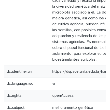
cada variedad y resalta la import
la diversidad genética del maíz p
microbiota asociado a él. La dome
mejora genética, así como los di
de cultivo agrícola, pueden influir
las semillas, con posibles consec
adaptación y resiliencia de las pl
sistemas agrícolas. Es necesario 
sobre el papel funcional de las ba
aislamiento, para explorar su pote
bioestimulantes agrícolas.
dc.identifier.uri
https://dspace.unila.edu.br/ha
dc.language.iso
vi
dc.rights
openAccess
dc.subject
melhoramento genético