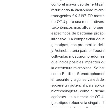
como el mayor uso de fertilizant
reduciendo la variabilidad microbi
transgénico SX 3197 TR mostró u
de OTU pero una menor diversida
taxonómicos más altos, lo que s
específicos de bacterias prosper
intensivo. La composición del mic
genotipos, con predominio del Ph
y Actinobacteria para el Teosinte
cultivadas mostraron predominio 
que indica posibles impactos del 
la estructura microbiana. Se han 
como Bacillus, Stenotrophomonas
el teosinte y algunas variedades 
sugiere un potencial para aplicac
biotecnológicas, como el desarro
agrícolas. La ausencia de OTU c
genotipos refuerza la singularida