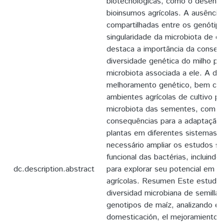
biotecnológicas, como o desenv
bioinsumos agrícolas. A ausênci
compartilhadas entre os genótipo
singularidade da microbiota de c
destaca a importância da conser
diversidade genética do milho pa
microbiota associada a ele. A d
melhoramento genético, bem com
ambientes agrícolas de cultivo po
microbiota das sementes, com po
consequências para a adaptação e
plantas em diferentes sistemas a
necessário ampliar os estudos so
funcional das bactérias, incluindo
dc.description.abstract
para explorar seu potencial em b
agrícolas. Resumen Este estudio 
diversidad microbiana de semillas
genotipos de maíz, analizando el
domesticación, el mejoramiento g