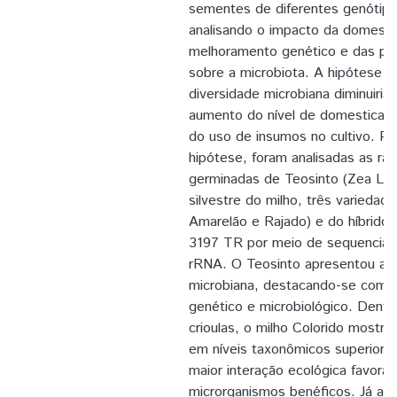
sementes de diferentes genótipo
analisando o impacto da domesti
melhoramento genético e das prát
sobre a microbiota. A hipótese f
diversidade microbiana diminuiria
aumento do nível de domesticação
do uso de insumos no cultivo. Pa
hipótese, foram analisadas as rad
germinadas de Teosinto (Zea Luxu
silvestre do milho, três variedade
Amarelão e Rajado) e do híbrido 
3197 TR por meio de sequenciam
rRNA. O Teosinto apresentou a m
microbiana, destacando-se como 
genético e microbiológico. Dentr
crioulas, o milho Colorido mostro
em níveis taxonômicos superiore
maior interação ecológica favorá
microrganismos benéficos. Já as