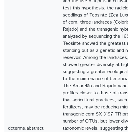
and the use of inputs in cultivatio
test this hypothesis, the radicle
seedlings of Teosinte (Zea Luxuria
of corn, three landraces (Colorid
Rajado) and the transgenic hybr
analyzed by sequencing the 16S 
Teosinte showed the greatest micr
standing out as a genetic and mic
reservoir. Among the landraces, 
showed greater diversity at highe
suggesting a greater ecological i
to the maintenance of beneficial
The Amarelão and Rajado varieti
profiles closer to those of transg
that agricultural practices, such 
fertilizers, may be reducing microb
transgenic corn SX 3197 TR pres
number of OTUs, but lower divers
dcterms.abstract
taxonomic levels, suggesting that