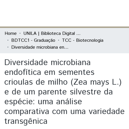
(current)
Log In
Communities & Collections
Home
UNILA | Biblioteca Digital de Trabalhos de Conclusão de Curso
BDTCC1 - Graduação
TCC - Biotecnologia
All of DSpace
Diversidade microbiana endofítica em sementes crioulas de milho (Zea mays L.) e de um parente silvestre da espécie: uma análise comparativa com uma variedade transgênica
Statistics
Diversidade microbiana
endofítica em sementes
crioulas de milho (Zea mays L.)
e de um parente silvestre da
espécie: uma análise
comparativa com uma variedade
transgênica