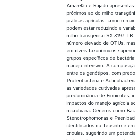
Amarelão e Rajado apresentaram 
próximos ao do milho transgênico
práticas agrícolas, como o maior u
podem estar reduzindo a variabil
milho transgênico SX 3197 TR a
número elevado de OTUs, mas m
em níveis taxonômicos superiore
grupos específicos de bactérias
manejo intensivo. A composição d
entre os genótipos, com predomi
Proteobacteria e Actinobacteria 
as variedades cultivadas aprese
predominância de Firmicutes, ind
impactos do manejo agrícola sobr
microbiana. Gêneros como Bacillu
Stenotrophomonas e Paenibacillu
identificados no Teosinto e em 
crioulas, sugerindo um potencial 