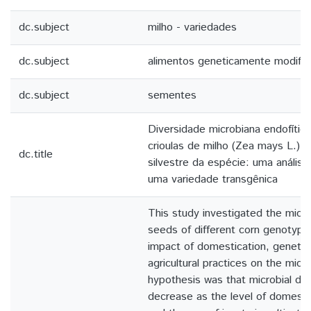
dc.subject
milho - variedades
dc.subject
alimentos geneticamente modifi
dc.subject
sementes
Diversidade microbiana endofíti
crioulas de milho (Zea mays L.) 
dc.title
silvestre da espécie: uma anális
uma variedade transgênica
This study investigated the microb
seeds of different corn genotype
impact of domestication, geneti
agricultural practices on the micr
hypothesis was that microbial div
decrease as the level of domesti