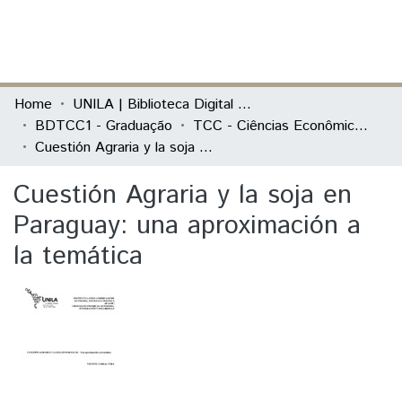
(current)
Log In
Communities & Collections
Home
UNILA | Biblioteca Digital de Trabalhos de Conclusão de Curso
BDTCC1 - Graduação
TCC - Ciências Econômicas - Economia, Integração e Desenvolvimento
All of DSpace
Cuestión Agraria y la soja en Paraguay: una aproximación a la temática
Statistics
Cuestión Agraria y la soja en
Paraguay: una aproximación a
la temática