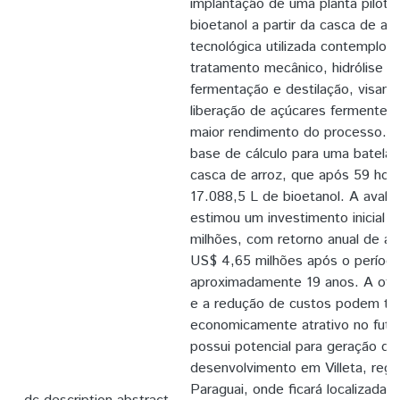
implantação de uma planta piloto
bioetanol a partir da casca de arr
tecnológica utilizada contemplou
tratamento mecânico, hidrólise bá
fermentação e destilação, visand
liberação de açúcares fermentesc
maior rendimento do processo. Fo
base de cálculo para uma batelad
casca de arroz, que após 59 hora
17.088,5 L de bioetanol. A avali
estimou um investimento inicial 
milhões, com retorno anual de 
US$ 4,65 milhões após o períod
aproximadamente 19 anos. A otim
e a redução de custos podem tor
economicamente atrativo no futu
possui potencial para geração de
desenvolvimento em Villeta, regi
Paraguai, onde ficará localizada a 