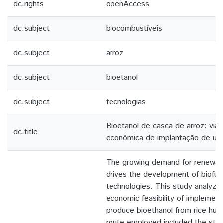
dc.rights
openAccess
dc.subject
biocombustíveis
dc.subject
arroz
dc.subject
bioetanol
dc.subject
tecnologias
Bioetanol de casca de arroz: viab
dc.title
econômica de implantação de uma
The growing demand for renewab
drives the development of biofue
technologies. This study analyzes
economic feasibility of implementi
produce bioethanol from rice hus
route employed included the sta