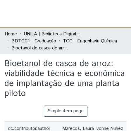
(current)
Log In
Communities & Collections
Home
UNILA | Biblioteca Digital de Trabalhos de Conclusão de Curso
BDTCC1 - Graduação
TCC - Engenharia Química
All of DSpace
Bioetanol de casca de arroz: viabilidade técnica e econômica de implantação de uma planta piloto
Statistics
Bioetanol de casca de arroz:
viabilidade técnica e econômica
de implantação de uma planta
piloto
Simple item page
dc.contributor.author
Marecos, Laura Ivonne Nuñez