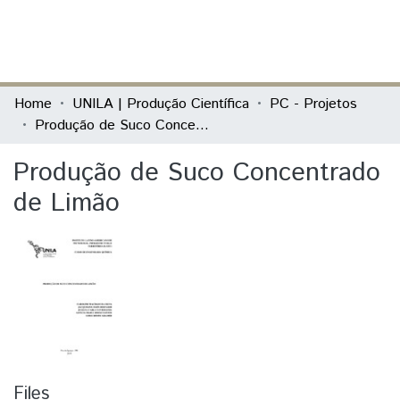
(current)
Log In
Communities & Collections
Home
UNILA | Produção Científica
PC - Projetos
Produção de Suco Concentrado de Limão
All of DSpace
Produção de Suco Concentrado
Statistics
de Limão
Files