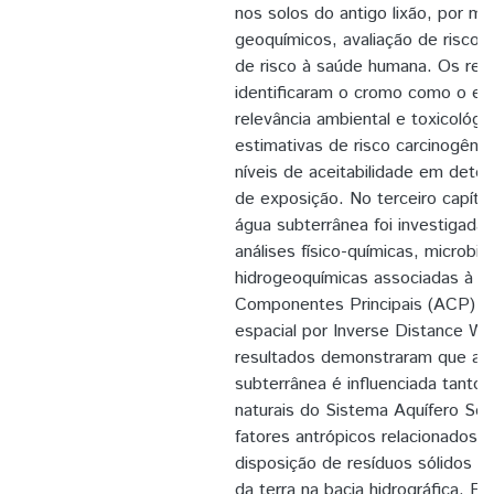
nos solos do antigo lixão, por me
geoquímicos, avaliação de risco e
de risco à saúde humana. Os res
identificaram o cromo como o el
relevância ambiental e toxicológ
estimativas de risco carcinogêni
níveis de aceitabilidade em dete
de exposição. No terceiro capítul
água subterrânea foi investigada
análises físico-químicas, microbio
hidrogeoquímicas associadas à A
Componentes Principais (ACP) e 
espacial por Inverse Distance We
resultados demonstraram que a q
subterrânea é influenciada tanto p
naturais do Sistema Aquífero Ser
fatores antrópicos relacionados a
disposição de resíduos sólidos e
da terra na bacia hidrográfica. E