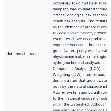
potentially toxic metals in soils 
dumpsite was evaluated through
indices, ecological risk assessm
health risk analysis. The results 
as the element of greatest envir
toxicological relevance, presentin
estimates above acceptable level
exposure scenarios. In the third c
groundwater quality was investig
dcterms.abstract
physicochemical, microbiological,
hydrogeochemical analyses combi
Component Analysis (PCA) and I
Weighting (IDW) interpolation. Th
demonstrated that groundwater qu
both by the natural characteristic
Aquifer System and by anthropoge
to the historical disposal of soli
within the watershed. Although m
evaluated organic compounds s