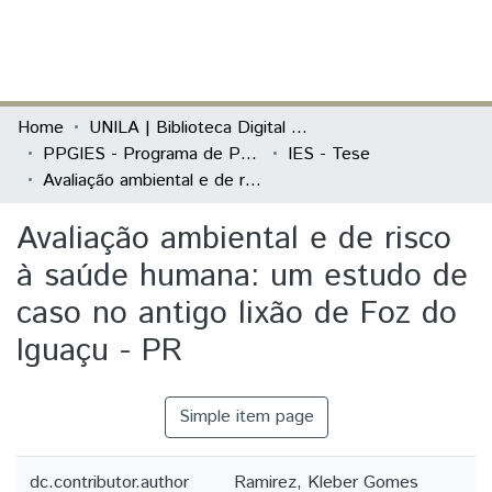
(current)
Log In
Communities & Collections
Home
UNILA | Biblioteca Digital de Dissertações e Teses
PPGIES - Programa de Pós-Graduação Interdisciplinar em Energia e Sustentabilidade
IES - Tese
All of DSpace
Avaliação ambiental e de risco à saúde humana: um estudo de caso no antigo lixão de Foz do Iguaçu - PR
Statistics
Avaliação ambiental e de risco
à saúde humana: um estudo de
caso no antigo lixão de Foz do
Iguaçu - PR
Simple item page
dc.contributor.author
Ramirez, Kleber Gomes