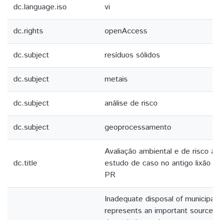
dc.language.iso
vi
dc.rights
openAccess
dc.subject
resíduos sólidos
dc.subject
metais
dc.subject
análise de risco
dc.subject
geoprocessamento
Avaliação ambiental e de risco 
dc.title
estudo de caso no antigo lixão d
PR
Inadequate disposal of municipal 
represents an important source o