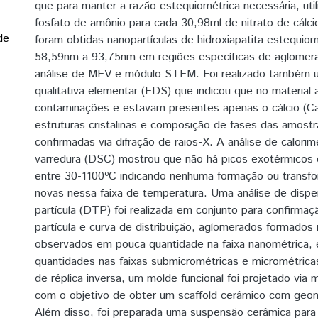
que para manter a razão estequiométrica necessária, uti
fosfato de amônio para cada 30,98ml de nitrato de cálc
de
foram obtidas nanopartículas de hidroxiapatita estequiom
58,59nm a 93,75nm em regiões específicas de aglomer
análise de MEV e módulo STEM. Foi realizado também u
qualitativa elementar (EDS) que indicou que no material 
contaminações e estavam presentes apenas o cálcio (Ca)
estruturas cristalinas e composição de fases das amost
confirmadas via difração de raios-X. A análise de calorime
varredura (DSC) mostrou que não há picos exotérmicos d
entre 30-1100ºC indicando nenhuma formação ou transf
novas nessa faixa de temperatura. Uma análise de disp
partícula (DTP) foi realizada em conjunto para confirma
partícula e curva de distribuição, aglomerados formados
observados em pouca quantidade na faixa nanométrica, 
quantidades nas faixas submicrométricas e micrométrica
de réplica inversa, um molde funcional foi projetado via 
com o objetivo de obter um scaffold cerâmico com geo
Além disso, foi preparada uma suspensão cerâmica para