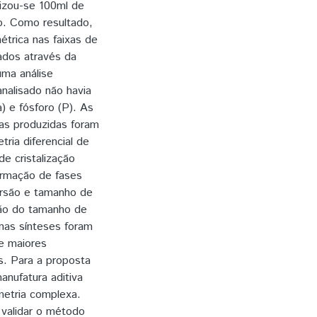
lizou-se 100ml de
io. Como resultado,
étrica nas faixas de
ados através da
ma análise
analisado não havia
 e fósforo (P). As
ras produzidas foram
tria diferencial de
e cristalização
ormação de fases
ersão e tamanho de
ção do tamanho de
 nas sínteses foram
e maiores
s. Para a proposta
manufatura aditiva
metria complexa.
 validar o método