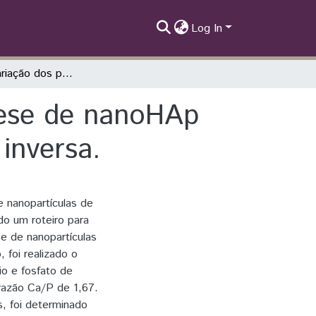
Log In
Estudo da variação dos parâmetros de síntese de nanoHAp estequiométrica para elaboração de réplica inversa.
tese de nanoHAp
inversa.
e nanopartículas de
do um roteiro para
e de nanopartículas
 foi realizado o
io e fosfato de
 razão Ca/P de 1,67.
s, foi determinado