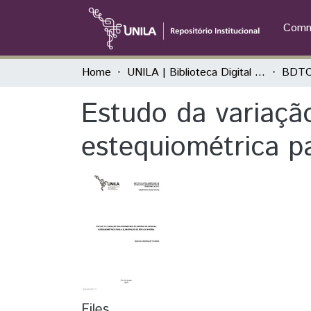
Commu
Home
UNILA | Biblioteca Digital de Trabalhos de Conclusão de Curso
BDTC
Estudo da variaçã
estequiométrica pa
Files