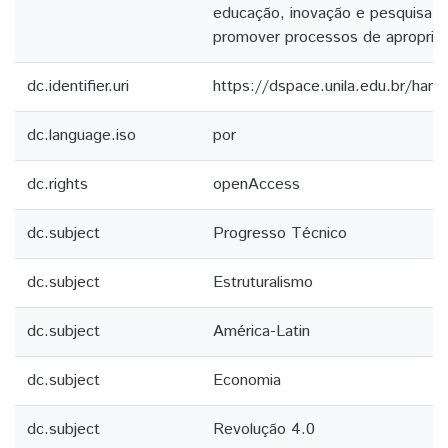
educação, inovação e pesquisa ci
promover processos de apropriaç
dc.identifier.uri
https://dspace.unila.edu.br/han
dc.language.iso
por
dc.rights
openAccess
dc.subject
Progresso Técnico
dc.subject
Estruturalismo
dc.subject
América-Latin
dc.subject
Economia
dc.subject
Revolução 4.0