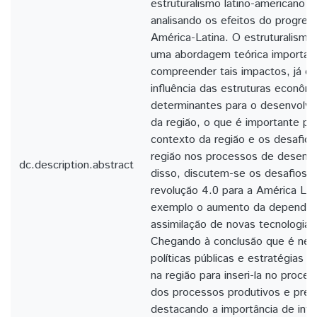
estruturalismo latino-americano e
analisando os efeitos do progres
América-Latina. O estruturalismo
uma abordagem teórica importan
compreender tais impactos, já qu
influência das estruturas econômi
determinantes para o desenvolv
da região, o que é importante p
contexto da região e os desafios
região nos processos de desenv
dc.description.abstract
disso, discutem-se os desafios t
revolução 4.0 para a América Lat
exemplo o aumento da dependên
assimilação de novas tecnologias
Chegando à conclusão que é nece
políticas públicas e estratégias 
na região para inseri-la no proc
dos processos produtivos e pres
destacando a importância de inv