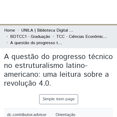
(current)
Log In
Communities & Collections
Home
UNILA | Biblioteca Digital de Trabalhos de Conclusão de Curso
BDTCC1 - Graduação
TCC - Ciências Econômicas - Economia, Integração e Desenvolvimento
All of DSpace
A questão do progresso técnico no estruturalismo latino-americano: uma leitura sobre a revolução 4.0.
Statistics
A questão do progresso técnico
no estruturalismo latino-
americano: uma leitura sobre a
revolução 4.0.
Simple item page
dc.contributor.advisor
Orientação