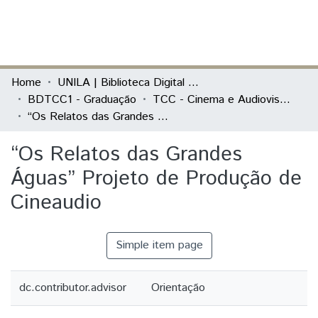
(current)
Log In
Communities & Collections
Home
UNILA | Biblioteca Digital de Trabalhos de Conclusão de Curso
BDTCC1 - Graduação
TCC - Cinema e Audiovisual - TCC prático
All of DSpace
“Os Relatos das Grandes Águas” Projeto de Produção de Cineaudio
Statistics
“Os Relatos das Grandes
Águas” Projeto de Produção de
Cineaudio
Simple item page
dc.contributor.advisor
Orientação