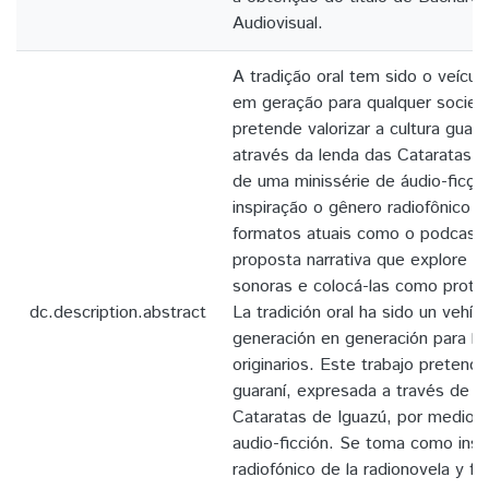
Audiovisual.
A tradição oral tem sido o veícul
em geração para qualquer socied
pretende valorizar a cultura guar
através da lenda das Cataratas d
de uma minissérie de áudio-fic
inspiração o gênero radiofônico d
formatos atuais como o podcast 
proposta narrativa que explore as
sonoras e colocá-las como protag
dc.description.abstract
La tradición oral ha sido un vehícu
generación en generación para lo
originarios. Este trabajo pretende 
guaraní, expresada a través de la
Cataratas de Iguazú, por medio d
audio-ficción. Se toma como insp
radiofónico de la radionovela y f