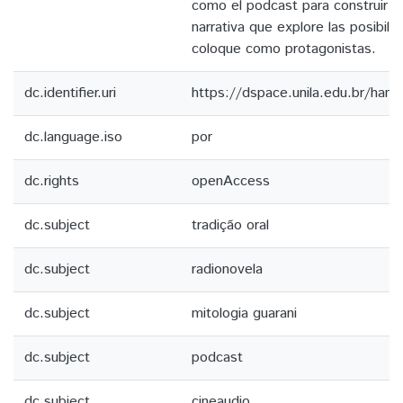
como el podcast para construir u
narrativa que explore las posibili
coloque como protagonistas.
dc.identifier.uri
https://dspace.unila.edu.br/ha
dc.language.iso
por
dc.rights
openAccess
dc.subject
tradição oral
dc.subject
radionovela
dc.subject
mitologia guarani
dc.subject
podcast
dc.subject
cineaudio