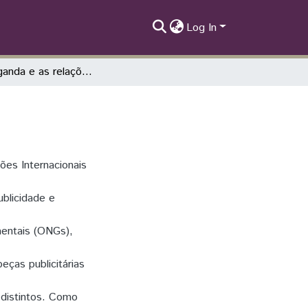
Log In
A propaganda e as relações internacionais
ões Internacionais
ublicidade e
mentais (ONGs),
eças publicitárias
 distintos. Como