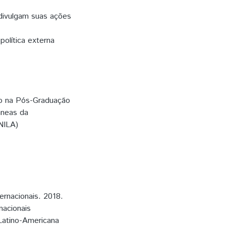
 divulgam suas ações
olítica externa
so na Pós-Graduação
âneas da
NILA)
rnacionais. 2018.
nacionais
Latino-Americana