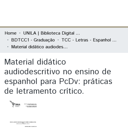
(current)
Log In
Communities & Collections
Home
UNILA | Biblioteca Digital de Trabalhos de Conclusão de Curso
BDTCC1 - Graduação
TCC - Letras - Espanhol e Português como Línguas Estrangeiras
All of DSpace
Material didático audiodescritivo no ensino de espanhol para PcDv: práticas de letramento crítico.
Statistics
Material didático
audiodescritivo no ensino de
espanhol para PcDv: práticas
de letramento crítico.