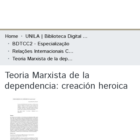
(current)
Log In
Communities & Collections
Home
UNILA | Biblioteca Digital de Trabalhos de Conclusão de Curso
BDTCC2 - Especialização
All of DSpace
Relações Internacionais Contemporâneas
Teoria Marxista de la dependencia: creación heroica
Statistics
Teoria Marxista de la
dependencia: creación heroica