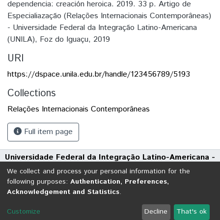
dependencia: creación heroica. 2019. 33 p. Artigo de
Especialiazação (Relações Internacionais Contemporâneas)
- Universidade Federal da Integração Latino-Americana
(UNILA), Foz do Iguaçu, 2019
URI
https://dspace.unila.edu.br/handle/123456789/5193
Collections
Relações Internacionais Contemporâneas
Full item page
Universidade Federal da Integração Latino-Americana -
UNILA
We collect and process your personal information for the
Avenida Tarquínio Joslin dos Santos, 1000 - Polo Universitário
following purposes:
Authentication, Preferences,
Acknowledgement and Statistics
.
CEP: 85870-650 | Foz do Iguaçu - Paraná
DSpace software
copyright © 2002-2026
LYRASIS
Customize
Decline
That's ok
Cookie settings
Send Feedback