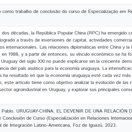
 como trabalho de conclusão do curso de Especialização em Re
s dos décadas, la República Popular China (RPC) ha emergido c
logrado a través de inversiones de capital, actividades comercia
os internacionales. Las relaciones diplomáticas entre China y la
n 1988, y a partir de entonces, su vínculo económico se ha fort
el Uruguay del siglo XXI no puede explicarse sin la creciente de
ncia del país asiático para la economía uruguaya. La intensifica
 ha resultado en que la economía uruguaya esté cada vez más i
o, este articulo tiene como objetivo analizar la evolución de las 
sector agroindustrial en Uruguay, y explorar sus principales con
 Pablo. URUGUAY-CHINA: EL DEVENIR DE UNA RELACIÓN D
e Conclusión de Curso (Especialización en Relaciones Internaci
l de Integración Latino-Americana, Foz de Iguazú, 2023.