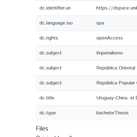
dc.identifier.uri
https://dspace.un
dc.language.iso
spa
dc.rights
openAccess
dc.subject
Imperialismo
dc.subject
República Oriental
dc.subject
República Popular 
dc.title
Uruguay-China: el
dc.type
bachelorThesis
Files