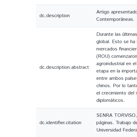
Artigo apresentado
dc.description
Contemporâneas.
Durante las última
global. Esto se ha 
mercados financier
(ROU) comenzaron e
agroindustrial en 
dc.description.abstract
etapa en la importa
entre ambos países
chinos. Por lo tant
el crecimiento del 
diplomáticos.
SENRA TORVISO,
dc.identifier.citation
páginas. Trabajo d
Universidad Federa