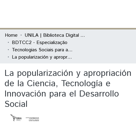
(current)
Log In
Communities & Collections
Home
UNILA | Biblioteca Digital de Trabalhos de Conclusão de Curso
BDTCC2 - Especialização
All of DSpace
Tecnologias Sociais para a Inclusão Socio-econômica, a Democratização Política e o Desenvolvimento Local
La popularización y apropriación de la Ciencia, Tecnología e Innovación para el Desarrollo Social
Statistics
La popularización y apropriación
de la Ciencia, Tecnología e
Innovación para el Desarrollo
Social