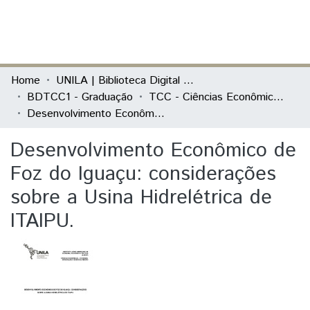
(current)
Log In
Communities & Collections
Home
UNILA | Biblioteca Digital de Trabalhos de Conclusão de Curso
BDTCC1 - Graduação
TCC - Ciências Econômicas - Economia, Integração e Desenvolvimento
All of DSpace
Desenvolvimento Econômico de Foz do Iguaçu: considerações sobre a Usina Hidrelétrica de ITAIPU.
Statistics
Desenvolvimento Econômico de
Foz do Iguaçu: considerações
sobre a Usina Hidrelétrica de
ITAIPU.