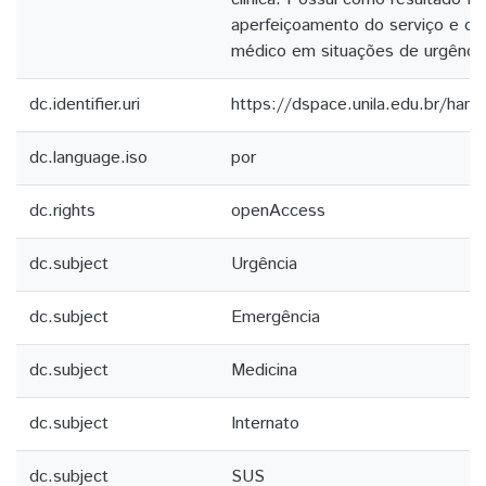
aperfeiçoamento do serviço e o
médico em situações de urgência
dc.identifier.uri
https://dspace.unila.edu.br/ha
dc.language.iso
por
dc.rights
openAccess
dc.subject
Urgência
dc.subject
Emergência
dc.subject
Medicina
dc.subject
Internato
dc.subject
SUS