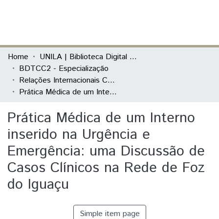
(current)
Log In
Communities & Collections
Home
UNILA | Biblioteca Digital de Trabalhos de Conclusão de Curso
BDTCC2 - Especialização
All of DSpace
Relações Internacionais Contemporâneas
Prática Médica de um Interno inserido na Urgência e Emergência: uma Discussão de Casos Clínicos na Rede de Foz do Iguaçu
Statistics
Prática Médica de um Interno
inserido na Urgência e
Emergência: uma Discussão de
Casos Clínicos na Rede de Foz
do Iguaçu
Simple item page