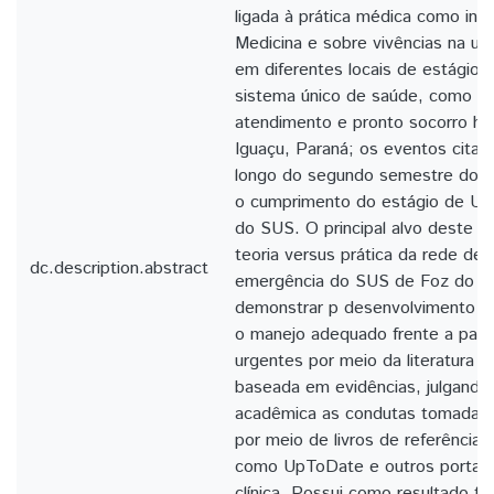
ligada à prática médica como int
Medicina e sobre vivências na ur
em diferentes locais de estágio 
sistema único de saúde, como un
atendimento e pronto socorro ho
Iguaçu, Paraná; os eventos cita
longo do segundo semestre do a
o cumprimento do estágio de Ur
do SUS. O principal alvo deste e
teoria versus prática da rede de 
dc.description.abstract
emergência do SUS de Foz do Ig
demonstrar p desenvolvimento do 
o manejo adequado frente a paci
urgentes por meio da literatura a
baseada em evidências, julgando 
acadêmica as condutas tomadas. 
por meio de livros de referência 
como UpToDate e outros portais
clínica. Possui como resultado fin