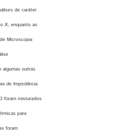
álises de caráter
io X, enquanto as
 de Microscopia
lise
m algumas outras
pia de Impedância
3 foram misturados
érmicas para
as foram