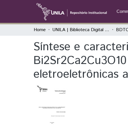
Commu
Home
UNILA | Biblioteca Digital de Trabalhos de Conclusão de Curso
BDTC
Síntese e caracter
Bi2Sr2Ca2Cu3O10 
eletroeletrônicas 