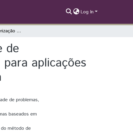
Log In
Síntese e caracterização de sistemas à base de Bi2Sr2Ca2Cu3O10 quando adicionado Fe+3 para aplicações eletroeletrônicas a baixa e alta temperatura
e de
para aplicações
a
dade de problemas,
stemas baseados em
s do método de