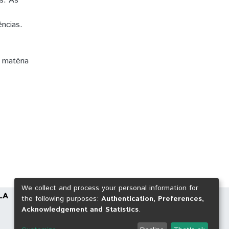
s. As
ncias.
 matéria
We collect and process your personal information for
LA
the following purposes:
Authentication, Preferences,
Acknowledgement and Statistics
.