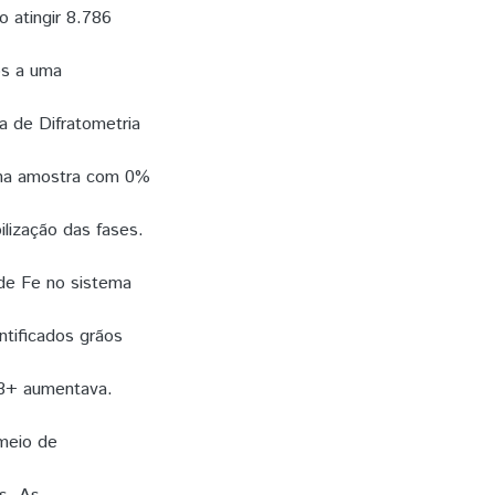
 atingir 8.786
os a uma
a de Difratometria
s na amostra com 0%
lização das fases.
 de Fe no sistema
ntificados grãos
 3+ aumentava.
meio de