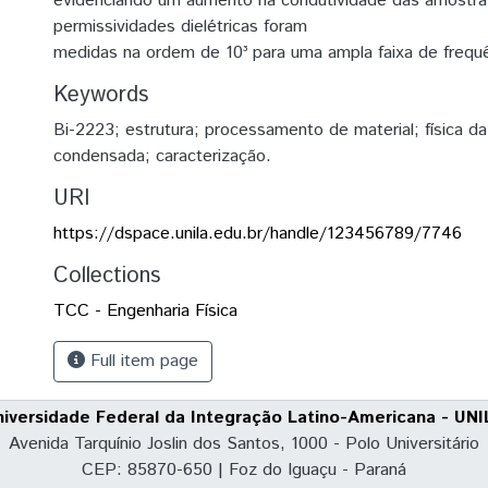
evidenciando um aumento na condutividade das amostra
permissividades dielétricas foram
medidas na ordem de 10³ para uma ampla faixa de frequê
Keywords
Bi-2223; estrutura; processamento de material; física da
condensada; caracterização.
URI
https://dspace.unila.edu.br/handle/123456789/7746
Collections
TCC - Engenharia Física
Full item page
niversidade Federal da Integração Latino-Americana - UNI
Avenida Tarquínio Joslin dos Santos, 1000 - Polo Universitário
CEP: 85870-650 | Foz do Iguaçu - Paraná