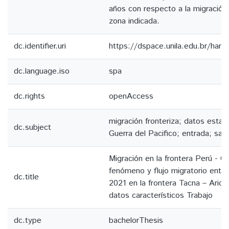
años con respecto a la migración 
zona indicada.
dc.identifier.uri
https://dspace.unila.edu.br/ha
dc.language.iso
spa
dc.rights
openAccess
migración fronteriza; datos estadí
dc.subject
Guerra del Pacifico; entrada; sali
Migración en la frontera Perú - Chi
fenómeno y flujo migratorio entr
dc.title
2021 en la frontera Tacna – Arica
datos característicos Trabajo
dc.type
bachelorThesis