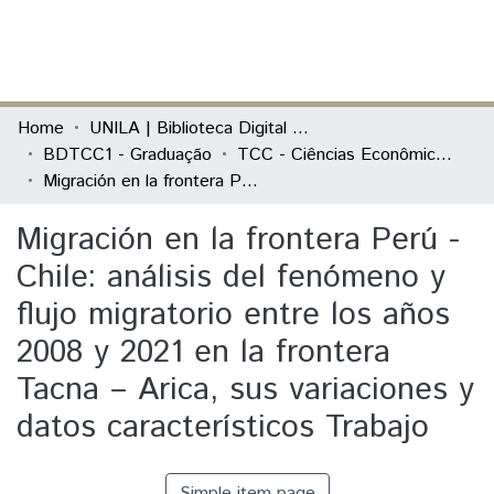
(current)
Log In
Communities & Collections
Home
UNILA | Biblioteca Digital de Trabalhos de Conclusão de Curso
BDTCC1 - Graduação
TCC - Ciências Econômicas - Economia, Integração e Desenvolvimento
All of DSpace
Migración en la frontera Perú - Chile: análisis del fenómeno y flujo migratorio entre los años 2008 y 2021 en la frontera Tacna – Arica, sus variaciones y datos característicos Trabajo
Statistics
Migración en la frontera Perú -
Chile: análisis del fenómeno y
flujo migratorio entre los años
2008 y 2021 en la frontera
Tacna – Arica, sus variaciones y
datos característicos Trabajo
Simple item page