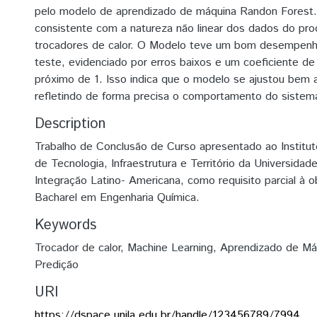
pelo modelo de aprendizado de máquina Randon Forest.
consistente com a natureza não linear dos dados do pr
trocadores de calor. O Modelo teve um bom desempen
teste, evidenciado por erros baixos e um coeficiente d
próximo de 1. Isso indica que o modelo se ajustou bem 
refletindo de forma precisa o comportamento do sistem
Description
Trabalho de Conclusão de Curso apresentado ao Institu
de Tecnologia, Infraestrutura e Território da Universidad
Integração Latino- Americana, como requisito parcial à o
Bacharel em Engenharia Química.
Keywords
Trocador de calor
,
Machine Learning
,
Aprendizado de Má
Predição
URI
https://dspace.unila.edu.br/handle/123456789/7994