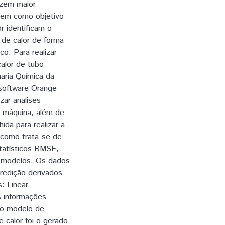
azem maior
 tem como objetivo
r identificam o
de calor de forma
o. Para realizar
alor de tubo
haria Química da
 software Orange
zar analises
e máquina, além de
ida para realizar a
 como trata-se de
statísticos RMSE,
 modelos. Os dados
predição derivados
: Linear
s informações
e o modelo de
 calor foi o gerado