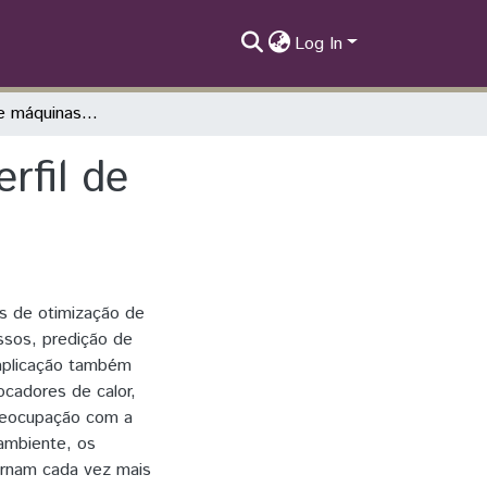
Log In
Aprendizado de máquinas na predição do perfil de temperatura de trocadores de calor.
rfil de
s de otimização de
ssos, predição de
aplicação também
cadores de calor,
preocupação com a
ambiente, os
tornam cada vez mais