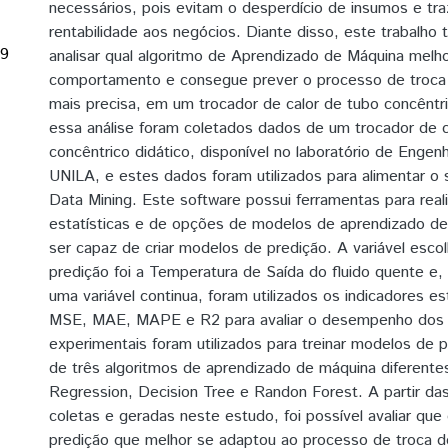
necessários, pois evitam o desperdício de insumos e tr
rentabilidade aos negócios. Diante disso, este trabalho
69
analisar qual algoritmo de Aprendizado de Máquina melho
comportamento e consegue prever o processo de troca 
mais precisa, em um trocador de calor de tubo concêntric
essa análise foram coletados dados de um trocador de c
concêntrico didático, disponível no laboratório de Engen
UNILA, e estes dados foram utilizados para alimentar o
Data Mining. Este software possui ferramentas para reali
estatísticas e de opções de modelos de aprendizado d
ser capaz de criar modelos de predição. A variável escolh
predição foi a Temperatura de Saída do fluido quente e,
uma variável continua, foram utilizados os indicadores e
MSE, MAE, MAPE e R2 para avaliar o desempenho dos
experimentais foram utilizados para treinar modelos de 
de três algoritmos de aprendizado de máquina diferentes
Regression, Decision Tree e Randon Forest. A partir da
coletas e geradas neste estudo, foi possível avaliar qu
predição que melhor se adaptou ao processo de troca de