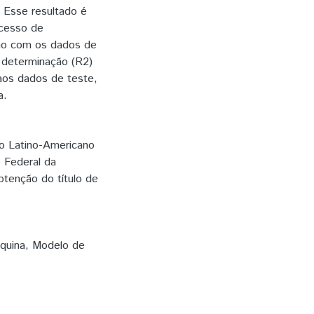
 Esse resultado é
ocesso de
ho com os dados de
e determinação (R2)
aos dados de teste,
a.
to Latino-Americano
e Federal da
btenção do título de
quina
,
Modelo de