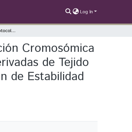
Log In
Padronización de Protocolo de Caracterización Cromosómica de Células Madres Mesenquimales MSCs Derivadas de Tejido Adiposo Canino Cad-Msc para la Verificación de Estabilidad Genética in Vitro
ación Cromosómica
ivadas de Tejido
n de Estabilidad