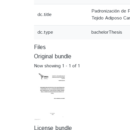
Padronización de 
dc.title
Tejido Adiposo Can
dc.type
bachelorThesis
Files
Original bundle
Now showing
1 - 1 of 1
License bundle