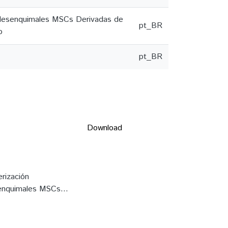
 Mesenquimales MSCs Derivadas de
pt_BR
o
pt_BR
Download
rización
nquimales MSCs...