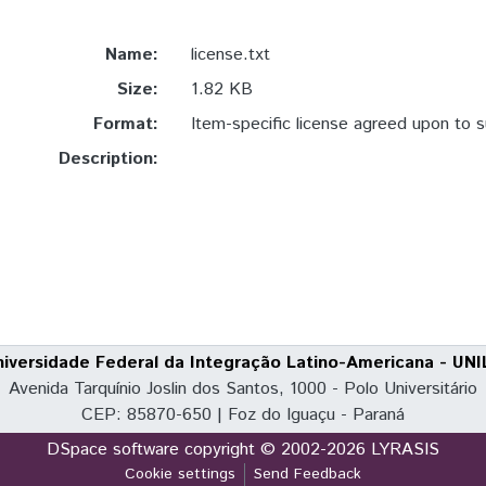
Name:
license.txt
Size:
1.82 KB
Format:
Item-specific license agreed upon to 
Description:
niversidade Federal da Integração Latino-Americana - UNI
Avenida Tarquínio Joslin dos Santos, 1000 - Polo Universitário
CEP: 85870-650 | Foz do Iguaçu - Paraná
DSpace software
copyright © 2002-2026
LYRASIS
Cookie settings
Send Feedback