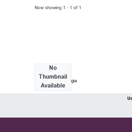
Now showing
1 - 1 of 1
No
Collections
Thumbnail
TCC - Biotecnologia
Available
U