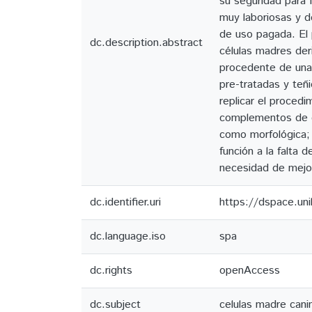
su seguridad para 
muy laboriosas y d
de uso pagada. El 
dc.description.abstract
células madres de
procedente de una c
pre-tratadas y teñ
replicar el proced
complementos de ca
como morfológica;
función a la falt
necesidad de mejor
dc.identifier.uri
https://dspace.un
dc.language.iso
spa
dc.rights
openAccess
dc.subject
celulas madre cani