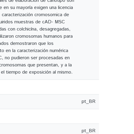
ales de elaboración de cariotípo son
e en su mayoría exigen una licencia
e caracterización cromosomica de
dquiridos muestras de cAD- MSC
tadas con colchicína, desagregadas,
utilizaron cromosomas humanos para
ltados demostraron que los
o en la caracterización numérica
, no pudieron ser procesadas en
 cromosomas que presentan, y a la
 el tiempo de exposición al mismo.
pt_BR
pt_BR