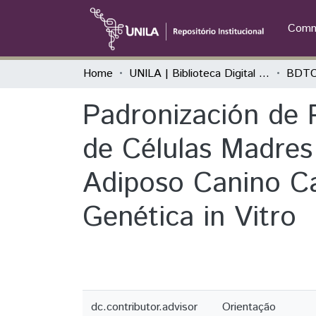
Commu
Home
UNILA | Biblioteca Digital de Trabalhos de Conclusão de Curso
BDTC
Padronización de 
de Células Madres
Adiposo Canino Cad
Genética in Vitro
dc.contributor.advisor
Orientação