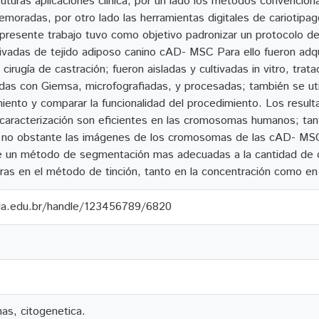
futuras aplicaciones clínica, por un lado los métodos convencion
emoradas, por otro lado las herramientas digitales de cariotipag
presente trabajo tuvo como objetivo padronizar un protocolo d
rivadas de tejido adiposo canino cAD- MSC Para ello fueron a
irugía de castración; fueron aisladas y cultivadas in vitro, tra
idas con Giemsa, microfografiadas, y procesadas; también se 
imiento y comparar la funcionalidad del procedimiento. Los resu
racterización son eficientes en las cromosomas humanos; tant
 no obstante las imágenes de los cromosomas de las cAD- MSC
a de un método de segmentación mas adecuadas a la cantidad de
as en el método de tinción, tanto en la concentración como en
ila.edu.br/handle/123456789/6820
nas, citogenetica.