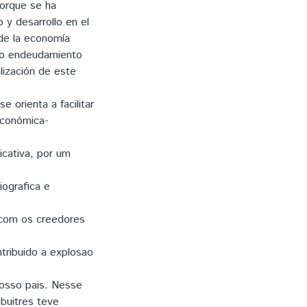
porque se ha
 y desarrollo en el
 de la economía
rico endeudamiento
lización de este
e orienta a facilitar
económica-
cativa, por um
iografica e
a com os creedores
tribuido a explosao
nosso pais. Nesse
buitres teve