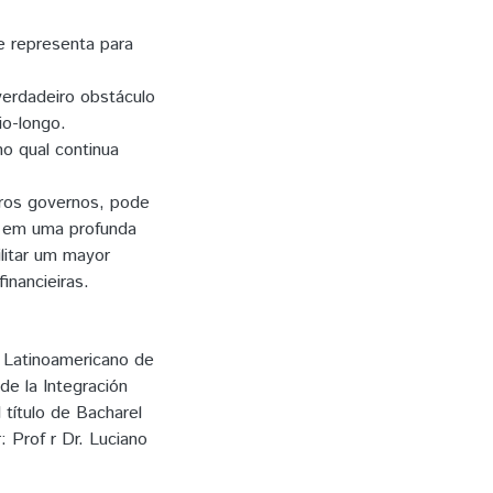
e representa para
verdadeiro obstáculo
o-longo.
o qual continua
tros governos, pode
da em uma profunda
ilitar um mayor
inancieiras.
o Latinoamericano de
de la Integración
 título de Bacharel
 Prof r Dr. Luciano