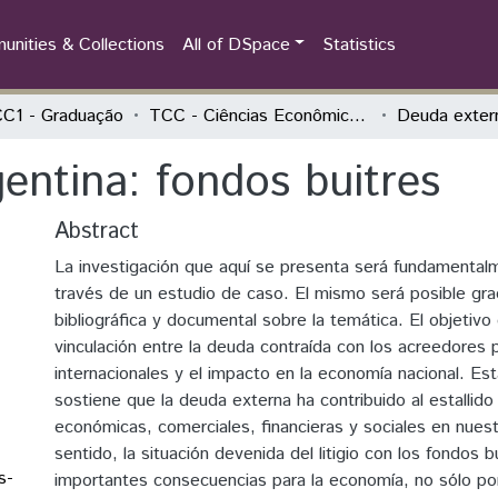
nities & Collections
All of DSpace
Statistics
C1 - Graduação
TCC - Ciências Econômicas - Economia, Integração e Desenvolvimento
entina: fondos buitres
Abstract
La investigación que aquí se presenta será fundamentalm
través de un estudio de caso. El mismo será posible graci
bibliográfica y documental sobre la temática. El objetivo 
vinculación entre la deuda contraída con los acreedores 
internacionales y el impacto en la economía nacional. Est
sostiene que la deuda externa ha contribuido al estallido 
económicas, comerciales, financieras y sociales en nuest
sentido, la situación devenida del litigio con los fondos b
s-
importantes consecuencias para la economía, no sólo po