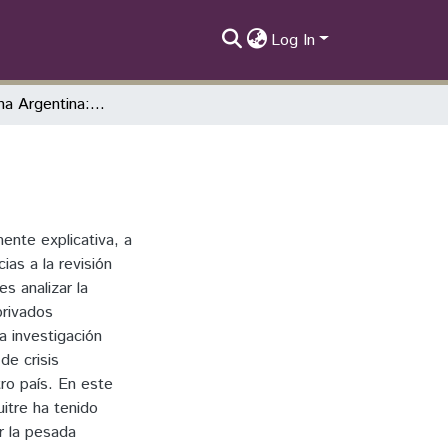
Log In
Deuda externa Argentina: fondos buitres
ente explicativa, a
as a la revisión
es analizar la
privados
a investigación
de crisis
ro país. En este
uitre ha tenido
r la pesada